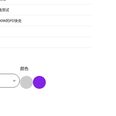
弯曲测试
00W的PD快充
颜色