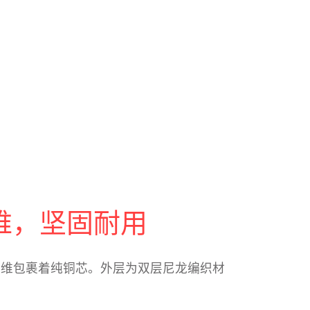
维，坚固耐用
纶防弹纤维包裹着纯铜芯。外层为双层尼龙编织材