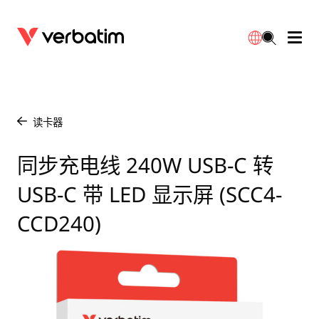
数据存储
保修
简体中文
配件
下载
读卡器
/
电源
联系我们
同步充电线 240W USB-C 转
English
USB-C 带 LED 显示屏 (SCC4-
CCD240)