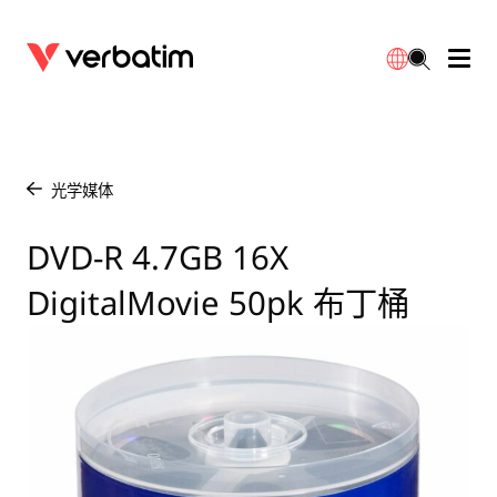
数据存储
保修
简体中文
配件
下载
光学媒体
/
电源
联系我们
DVD-R 4.7GB 16X
English
DigitalMovie 50pk 布丁桶