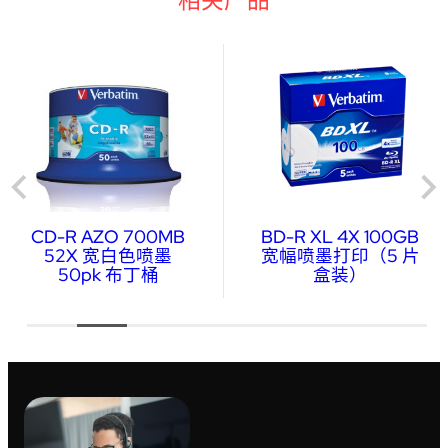
CD-R AZO 700MB
BD-R XL 4X 100GB
52X 宽白色喷墨
宽幅喷墨打印（5 片
50pk 布丁桶
盒装）