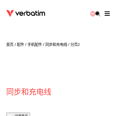
数据存储
保修
简体中文
配件
下载
首页
/
配件
/
手机配件
/
同步和充电线
/ 分页2
电源
联系我们
English
同步和充电线